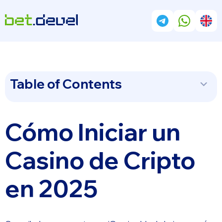
Table of Contents
¿Qué es un Casino de Cripto?
Por Qué los Casinos de Cripto Están en Auge
Cómo Iniciar un
Modelos de Negocio de Casinos de Cripto
Licencias para Casinos de Cripto
Casino de Cripto
Elegir el Proveedor de Software Correcto
Integración de Juegos para Casino de Cripto
en 2025
Configuración de Billeteras y Pagos
Diseño UX y Seguridad de la Plataforma
Marketing y Crecimiento